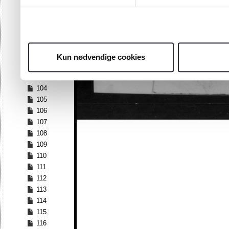
97
98
99
100
101
Kun nødvendige cookies
102
103
104
105
106
107
108
109
110
111
112
113
114
115
116