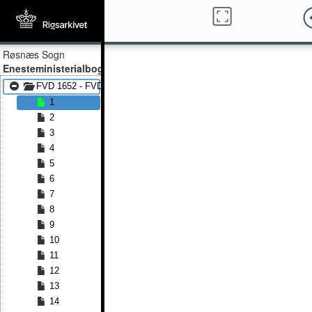
Røsnæs Sogn
Enesteministerialbog
FVD 1652 - FVD 1720
1
2
3
4
5
6
7
8
9
10
11
12
13
14