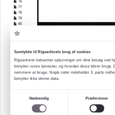
76
77
78
79
80
81
82
83
84
Samtykke til Rigsarkivets brug af cookies
85
86
Rigsarkivet indsamler oplysninger om dine besøg ved hjæ
87
benytter vores tjenester, og hvordan disse bliver brugt.
88
nemmere at bruge. Nogle sider indeholder 3. parts indho
89
benytter ikke denne data.
90
91
92
Samtykkevalg
93
Nødvendig
Præferencer
94
95
96