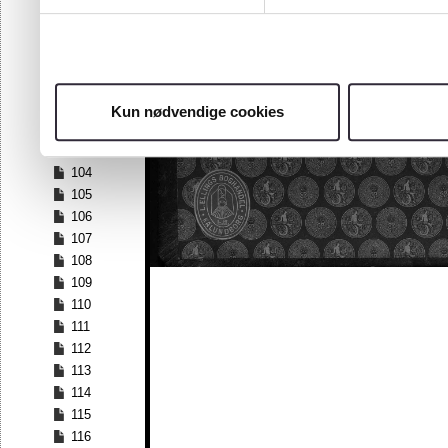
97
98
99
100
101
Kun nødvendige cookies
102
103
104
105
106
107
108
109
110
111
112
113
114
115
116