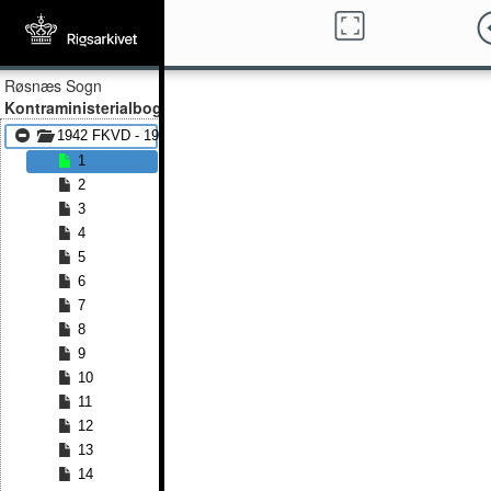
Røsnæs Sogn
Kontraministerialbog
1942 FKVD - 1954 FKVD
1
2
3
4
5
6
7
8
9
10
11
12
13
14