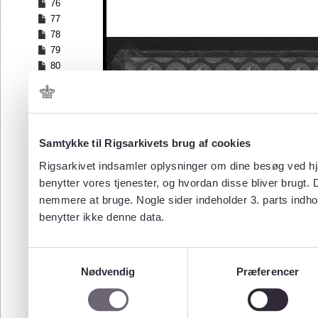
76
77
78
79
80
81
82
83
84
Samtykke til Rigsarkivets brug af cookies
85
86
Rigsarkivet indsamler oplysninger om dine besøg ved hjæ
87
benytter vores tjenester, og hvordan disse bliver brugt.
88
nemmere at bruge. Nogle sider indeholder 3. parts indho
89
benytter ikke denne data.
90
91
92
Samtykkevalg
93
Nødvendig
Præferencer
94
95
96