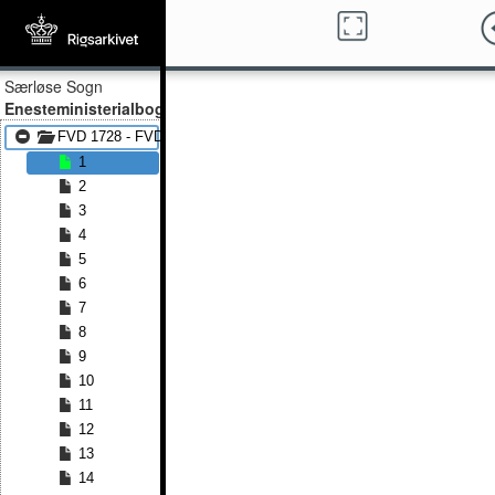
Særløse Sogn
Enesteministerialbog
FVD 1728 - FVD 1810
1
2
3
4
5
6
7
8
9
10
11
12
13
14