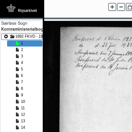
Særløse Sogn
Kontraministerialbog
1892 FKVD - 1924 FKVD
1
2
3
4
5
6
7
8
9
10
11
12
13
14