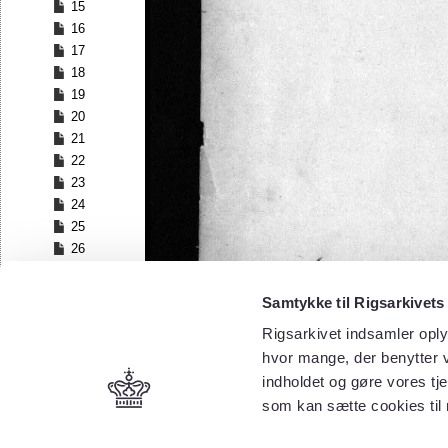
15
16
17
18
19
20
21
22
23
24
25
26
27
28
Samtykke til Rigsarkivets
29
Rigsarkivet indsamler oply
30
hvor mange, der benytter v
31
32
indholdet og gøre vores tj
33
som kan sætte cookies til
34
35