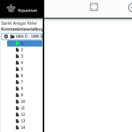
Sankt Ansgar Kirke
Kontraministerialbog
1964 D - 1990 D
1
2
3
4
5
6
7
8
9
10
11
12
13
14