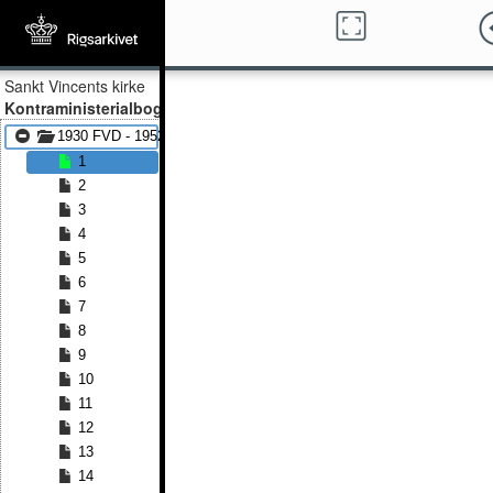
Sankt Vincents kirke
Kontraministerialbog
1930 FVD - 1952 FVD
1
2
3
4
5
6
7
8
9
10
11
12
13
14