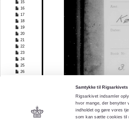
15
16
17
18
19
20
21
22
23
24
25
26
27
28
Samtykke til Rigsarkivets
29
Rigsarkivet indsamler oply
30
hvor mange, der benytter v
31
32
indholdet og gøre vores tj
33
som kan sætte cookies til
34
35