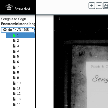
Sengeløse Sogn
Enesteministerialbog
FKVD 1795 - FKVD 1816
1
2
3
4
5
6
7
8
9
10
11
12
13
14