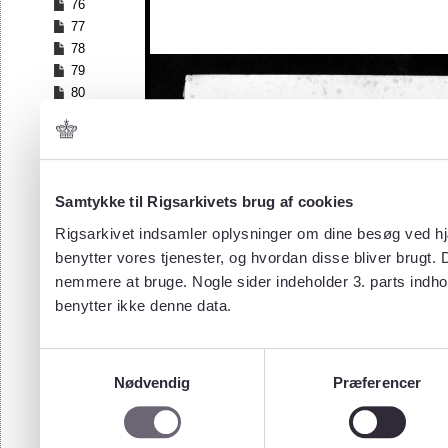
76
77
78
79
80
81
82
83
84
Samtykke til Rigsarkivets brug af cookies
85
86
Rigsarkivet indsamler oplysninger om dine besøg ved hjæ
87
benytter vores tjenester, og hvordan disse bliver brugt.
88
nemmere at bruge. Nogle sider indeholder 3. parts indho
89
benytter ikke denne data.
90
91
92
Samtykkevalg
93
Nødvendig
Præferencer
94
95
96