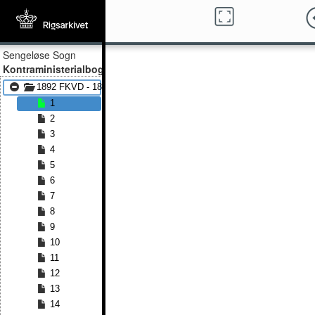
Sengeløse Sogn
Kontraministerialbog
1892 FKVD - 1899 FKVD
1
2
3
4
5
6
7
8
9
10
11
12
13
14