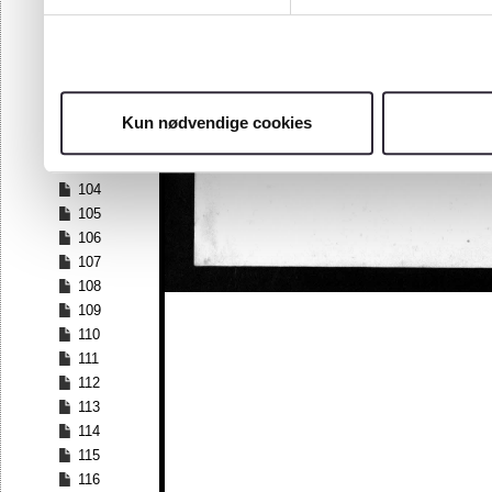
97
98
99
100
101
Kun nødvendige cookies
102
103
104
105
106
107
108
109
110
111
112
113
114
115
116