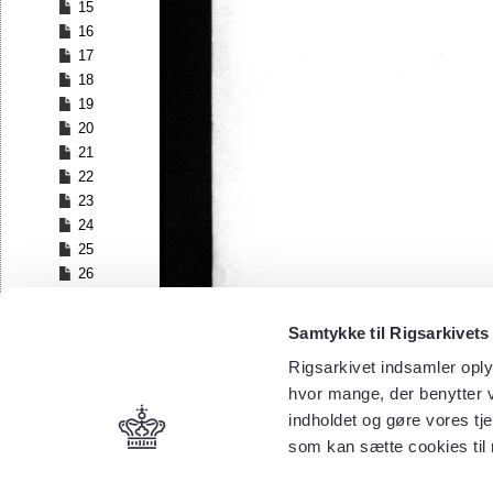
15
16
17
18
19
20
21
22
23
24
25
26
27
28
Samtykke til Rigsarkivets
29
Rigsarkivet indsamler oply
30
hvor mange, der benytter v
31
32
indholdet og gøre vores tj
33
som kan sætte cookies til
34
35