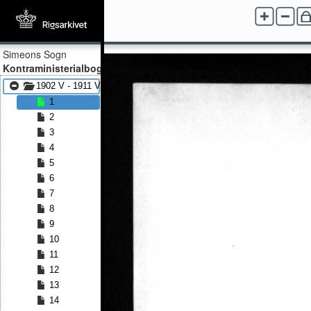
Simeons Sogn
Kontraministerialbog
1902 V - 1911 V
1
2
3
4
5
6
7
8
9
10
11
12
13
14