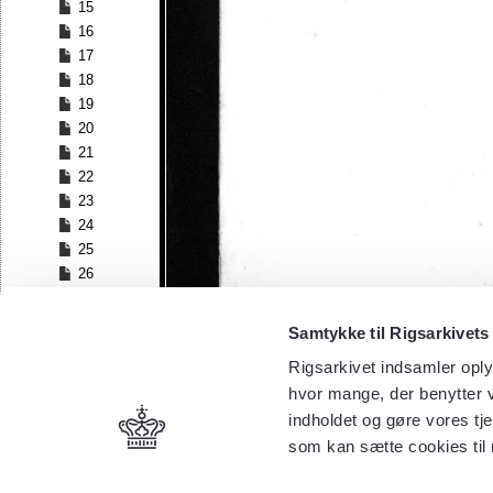
15
16
17
18
19
20
21
22
23
24
25
26
27
28
Samtykke til Rigsarkivets
29
Rigsarkivet indsamler oply
30
hvor mange, der benytter v
31
32
indholdet og gøre vores tj
33
som kan sætte cookies til
34
35