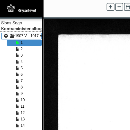
Sions Sogn
Kontraministerialbog
1907 V - 1917 V
1
2
3
4
5
6
7
8
9
10
11
12
13
14