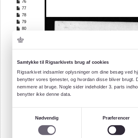
76
77
78
79
80
81
82
83
84
Samtykke til Rigsarkivets brug af cookies
85
86
Rigsarkivet indsamler oplysninger om dine besøg ved hjæ
87
benytter vores tjenester, og hvordan disse bliver brugt.
88
nemmere at bruge. Nogle sider indeholder 3. parts indho
89
benytter ikke denne data.
90
91
92
Samtykkevalg
93
Nødvendig
Præferencer
94
95
96