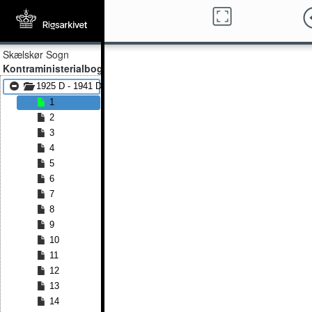
Skælskør Sogn
Kontraministerialbog
1925 D - 1941 D
1
2
3
4
5
6
7
8
9
10
11
12
13
14