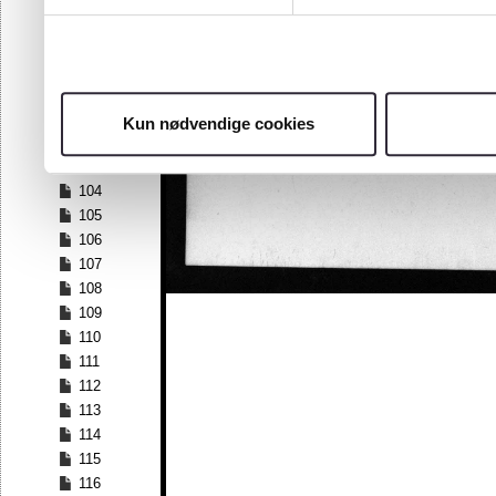
97
98
99
100
101
Kun nødvendige cookies
102
103
104
105
106
107
108
109
110
111
112
113
114
115
116