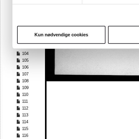
97
98
99
100
101
Kun nødvendige cookies
102
103
104
105
106
107
108
109
110
111
112
113
114
115
116