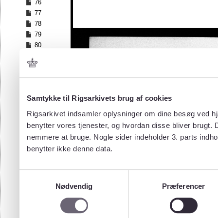
76
77
78
79
80
81
82
83
84
Samtykke til Rigsarkivets brug af cookies
85
86
Rigsarkivet indsamler oplysninger om dine besøg ved hjæ
87
benytter vores tjenester, og hvordan disse bliver brugt.
88
nemmere at bruge. Nogle sider indeholder 3. parts indho
89
benytter ikke denne data.
90
91
92
Samtykkevalg
93
Nødvendig
Præferencer
94
95
96