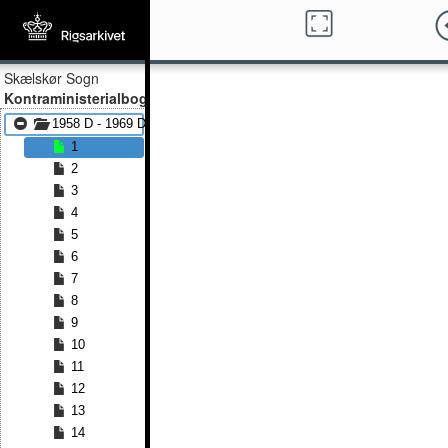
Skælskør Sogn
Kontraministerialbog
1958 D - 1969 D
1
2
3
4
5
6
7
8
9
10
11
12
13
14