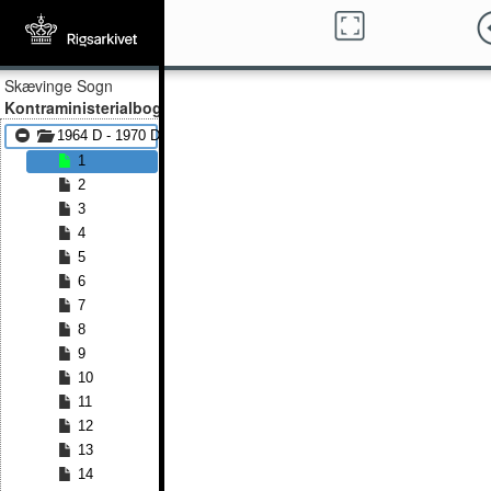
Skævinge Sogn
Kontraministerialbog
1964 D - 1970 D
1
2
3
4
5
6
7
8
9
10
11
12
13
14