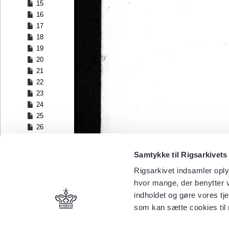
15
16
17
18
19
20
21
22
23
24
25
26
27
28
Samtykke til Rigsarkivets
29
Rigsarkivet indsamler oply
30
hvor mange, der benytter v
31
32
indholdet og gøre vores tj
33
som kan sætte cookies til
34
35