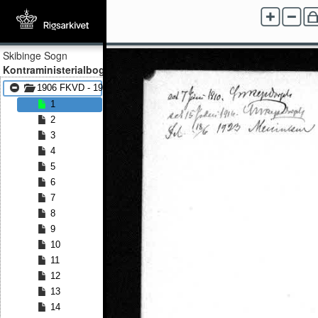
Skibinge Sogn
Kontraministerialbog
1906 FKVD - 1923 FKVD
1
2
3
4
5
6
7
8
9
10
11
12
13
14