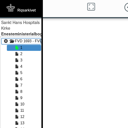
Sankt Hans Hospitals
Kirke
Enesteministerialbog
FVD 1693 - FVD 1755
1
2
3
4
5
6
7
8
9
10
11
12
13