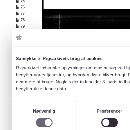
75
76
77
78
79
80
81
82
83
84
Samtykke til Rigsarkivets brug af cookies
85
Rigsarkivet indsamler oplysninger om dine besøg ved hjæ
86
benytter vores tjenester, og hvordan disse bliver brugt.
nemmere at bruge. Nogle sider indeholder 3. parts indho
benytter ikke denne data.
Samtykkevalg
Nødvendig
Præferencer