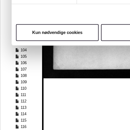
97
98
99
100
101
Kun nødvendige cookies
102
103
104
105
106
107
108
109
110
111
112
113
114
115
116