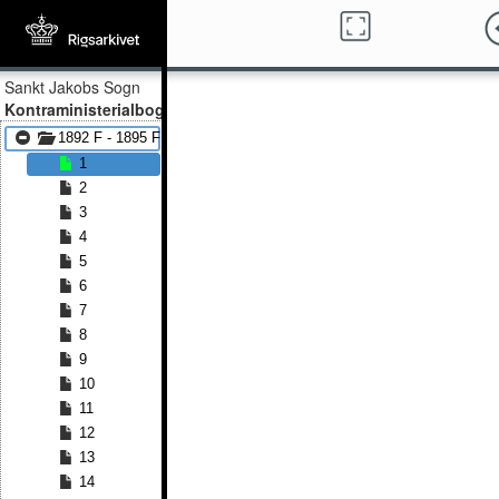
Sankt Jakobs Sogn
Kontraministerialbog
1892 F - 1895 F
1
2
3
4
5
6
7
8
9
10
11
12
13
14