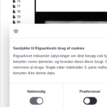
76
77
78
79
80
81
82
83
84
Samtykke til Rigsarkivets brug af cookies
85
86
Rigsarkivet indsamler oplysninger om dine besøg ved hjæ
87
benytter vores tjenester, og hvordan disse bliver brugt.
88
nemmere at bruge. Nogle sider indeholder 3. parts indho
89
benytter ikke denne data.
90
91
92
Samtykkevalg
93
Nødvendig
Præferencer
94
95
96