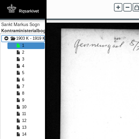
Sankt Markus Sogn
Kontraministerialbog
1903 K - 1919 K
1
2
3
4
5
6
7
8
9
10
11
12
13
14