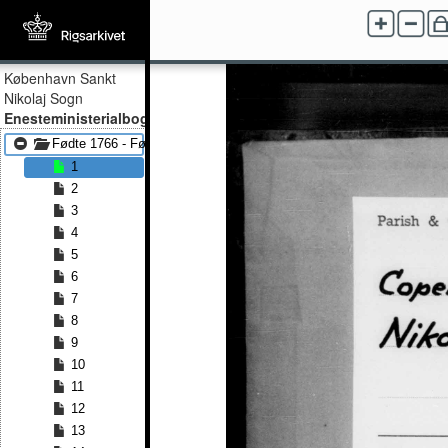
København Sankt
Nikolaj Sogn
Enesteministerialbog
Fødte 1766 - Fødte 1788
1
2
3
4
5
6
7
8
9
10
11
12
13