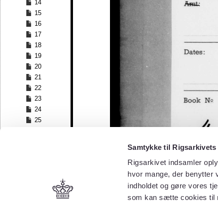
14
15
16
17
18
19
20
21
22
23
24
25
26
27
Samtykke til Rigsarkivets
28
Rigsarkivet indsamler oply
29
30
hvor mange, der benytter v
31
indholdet og gøre vores tj
32
som kan sætte cookies til
33
34