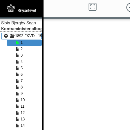
Slots Bjergby Sogn
Kontraministerialbog
1892 FKVD - 1914 FKVD
1
2
3
4
5
6
7
8
9
10
11
12
13
14