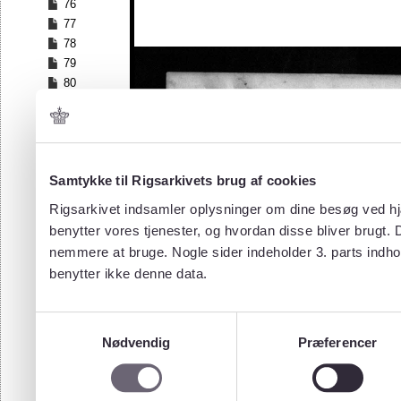
76
77
78
79
80
81
82
83
84
Samtykke til Rigsarkivets brug af cookies
85
86
Rigsarkivet indsamler oplysninger om dine besøg ved hjæ
87
benytter vores tjenester, og hvordan disse bliver brugt.
88
nemmere at bruge. Nogle sider indeholder 3. parts indho
89
benytter ikke denne data.
90
91
92
Samtykkevalg
93
Nødvendig
Præferencer
94
95
96