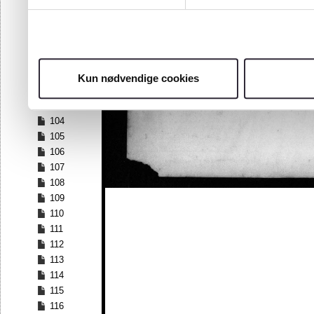
97
98
99
100
101
Kun nødvendige cookies
102
103
104
105
106
107
108
109
110
111
112
113
114
115
116