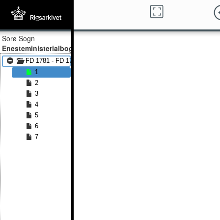
Sorø Sogn
Enesteministerialbog
FD 1781 - FD 1782
1
2
3
4
5
6
7