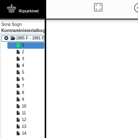
Sorø Sogn
Kontraministerialbog
1885 F - 1891 F
1
2
3
4
5
6
7
8
9
10
11
12
13
14