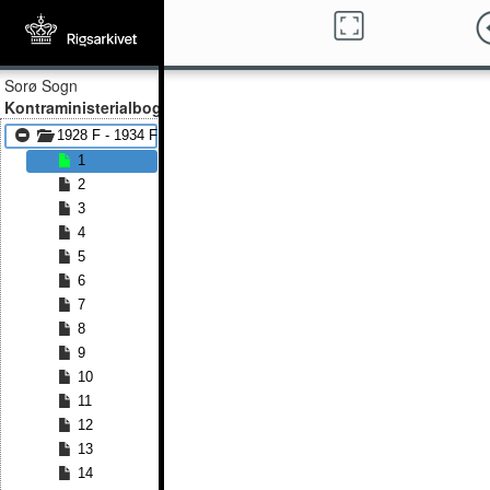
Sorø Sogn
Kontraministerialbog
1928 F - 1934 F
1
2
3
4
5
6
7
8
9
10
11
12
13
14