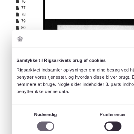
76
77
78
79
80
81
82
83
84
Samtykke til Rigsarkivets brug af cookies
85
86
Rigsarkivet indsamler oplysninger om dine besøg ved hjæ
87
benytter vores tjenester, og hvordan disse bliver brugt.
88
nemmere at bruge. Nogle sider indeholder 3. parts indho
89
benytter ikke denne data.
90
91
92
Samtykkevalg
93
Nødvendig
Præferencer
94
95
96