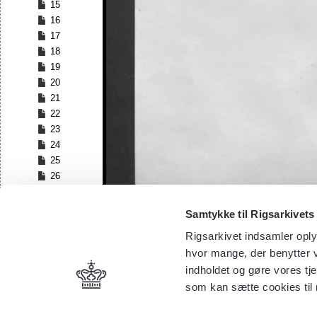
15
16
17
18
19
20
21
22
23
24
25
26
27
28
Samtykke til Rigsarkivets
29
Rigsarkivet indsamler oply
30
hvor mange, der benytter v
31
32
indholdet og gøre vores tj
33
som kan sætte cookies til
34
35