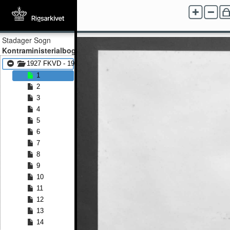
Stadager Sogn
Kontraministerialbog
1927 FKVD - 1950 FKVD
1
2
3
4
5
6
7
8
9
10
11
12
13
14