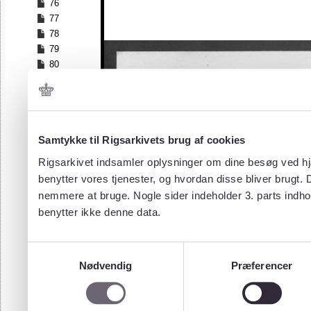
76
77
78
79
80
81
82
83
84
Samtykke til Rigsarkivets brug af cookies
85
86
Rigsarkivet indsamler oplysninger om dine besøg ved hjæ
87
benytter vores tjenester, og hvordan disse bliver brugt.
88
nemmere at bruge. Nogle sider indeholder 3. parts indho
89
benytter ikke denne data.
90
91
92
Samtykkevalg
93
Nødvendig
Præferencer
94
95
96