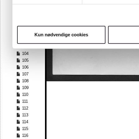
97
98
99
100
101
Kun nødvendige cookies
102
103
104
105
106
107
108
109
110
111
112
113
114
115
116