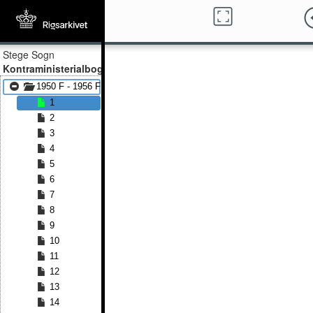
Stege Sogn
Kontraministerialbog
1950 F - 1956 F
1
2
3
4
5
6
7
8
9
10
11
12
13
14