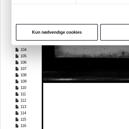
97
98
99
100
101
Kun nødvendige cookies
102
103
104
105
106
107
108
109
110
111
112
113
114
115
116