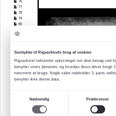
76
77
78
79
80
81
82
83
84
Samtykke til Rigsarkivets brug af cookies
85
86
Rigsarkivet indsamler oplysninger om dine besøg ved hjæ
87
benytter vores tjenester, og hvordan disse bliver brugt.
88
nemmere at bruge. Nogle sider indeholder 3. parts indho
89
benytter ikke denne data.
90
91
92
Samtykkevalg
93
Nødvendig
Præferencer
94
95
96