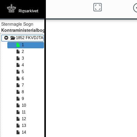
Stenmagle Sogn
Kontraministerialbog
1852 FKVDJTA - 1857 FKVDJTA
1
2
3
4
5
6
7
8
9
10
11
12
13
14