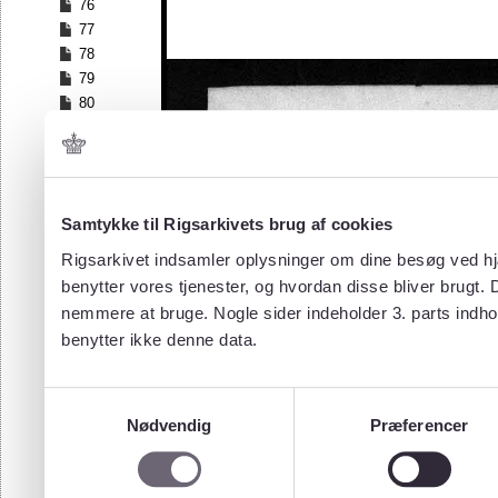
76
77
78
79
80
81
82
83
84
Samtykke til Rigsarkivets brug af cookies
85
86
Rigsarkivet indsamler oplysninger om dine besøg ved hjæ
87
benytter vores tjenester, og hvordan disse bliver brugt.
88
nemmere at bruge. Nogle sider indeholder 3. parts indho
89
benytter ikke denne data.
90
91
92
Samtykkevalg
93
Nødvendig
Præferencer
94
95
96