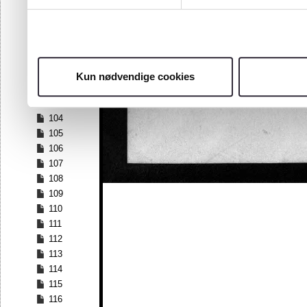
97
98
99
100
101
Kun nødvendige cookies
102
103
104
105
106
107
108
109
110
111
112
113
114
115
116