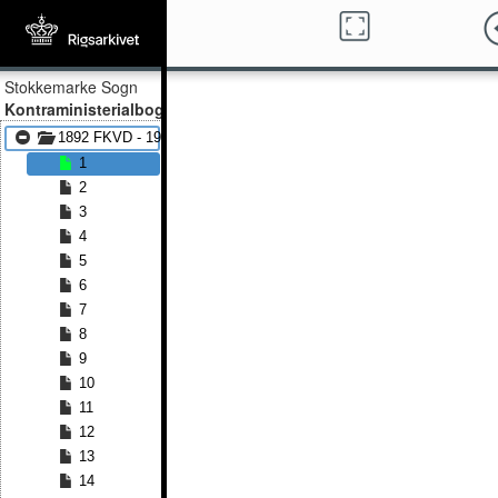
Stokkemarke Sogn
Kontraministerialbog
1892 FKVD - 1900 FKVD
1
2
3
4
5
6
7
8
9
10
11
12
13
14