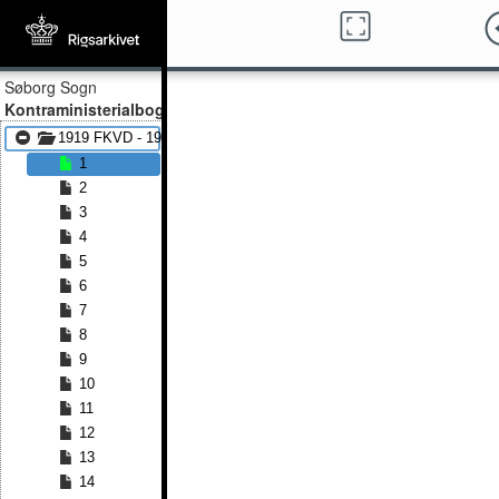
Søborg Sogn
Kontraministerialbog
1919 FKVD - 1942 FKVD
1
2
3
4
5
6
7
8
9
10
11
12
13
14