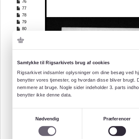
76
77
78
79
80
81
82
83
84
Samtykke til Rigsarkivets brug af cookies
85
86
Rigsarkivet indsamler oplysninger om dine besøg ved hjæ
87
benytter vores tjenester, og hvordan disse bliver brugt.
88
nemmere at bruge. Nogle sider indeholder 3. parts indho
89
benytter ikke denne data.
90
91
92
Samtykkevalg
93
Nødvendig
Præferencer
94
95
96