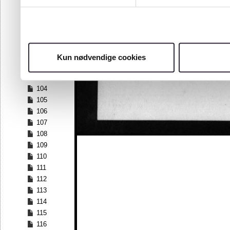
97
98
99
100
101
Kun nødvendige cookies
102
103
104
105
106
107
108
109
110
111
112
113
114
115
116