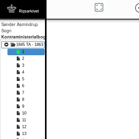
Sønder Asmindrup
Sogn
Kontraministerialbog
1845 TA - 1863 TA
1
2
3
4
5
6
7
8
9
10
11
12
13