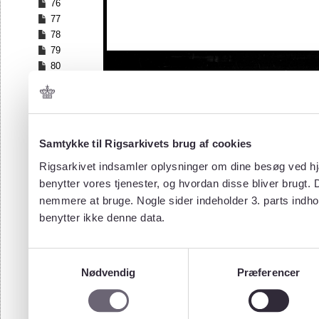
76
77
78
79
80
81
82
83
84
Samtykke til Rigsarkivets brug af cookies
85
86
Rigsarkivet indsamler oplysninger om dine besøg ved hjæ
87
benytter vores tjenester, og hvordan disse bliver brugt.
88
nemmere at bruge. Nogle sider indeholder 3. parts indho
89
benytter ikke denne data.
90
91
92
Samtykkevalg
93
Nødvendig
Præferencer
94
95
96