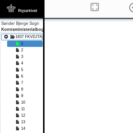
Sønder Bjerge Sogn
Kontraministerialbog
1837 FKVDJTA - 1862 FKVDJTA
1
2
3
4
5
6
7
8
9
10
11
12
13
14