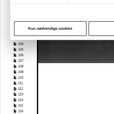
97
98
99
100
101
Kun nødvendige cookies
102
103
104
105
106
107
108
109
110
111
112
113
114
115
116