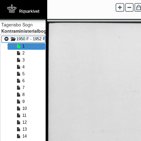
Tagensbo Sogn
Kontraministerialbog
1950 F - 1952 F
1
2
3
4
5
6
7
8
9
10
11
12
13
14