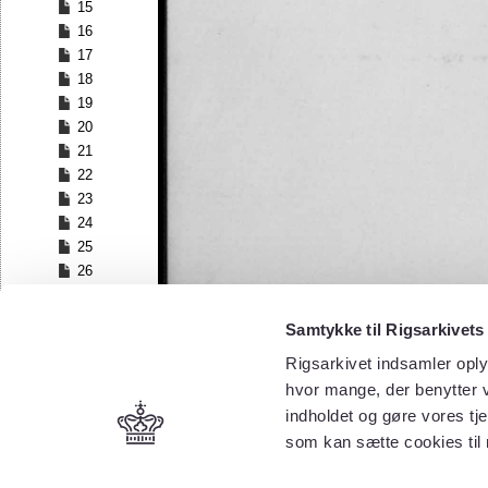
15
16
17
18
19
20
21
22
23
24
25
26
27
28
Samtykke til Rigsarkivets
29
Rigsarkivet indsamler oply
30
hvor mange, der benytter v
31
32
indholdet og gøre vores tj
33
som kan sætte cookies til
34
35