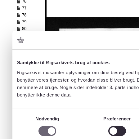
76
77
78
79
80
81
82
83
84
Samtykke til Rigsarkivets brug af cookies
85
86
Rigsarkivet indsamler oplysninger om dine besøg ved hjæ
87
benytter vores tjenester, og hvordan disse bliver brugt.
88
nemmere at bruge. Nogle sider indeholder 3. parts indho
89
benytter ikke denne data.
90
91
92
Samtykkevalg
93
Nødvendig
Præferencer
94
95
96