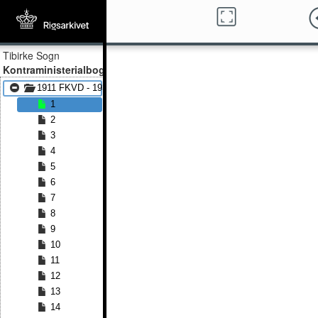
Tibirke Sogn
Kontraministerialbog
1911 FKVD - 1936 FKVD
1
2
3
4
5
6
7
8
9
10
11
12
13
14