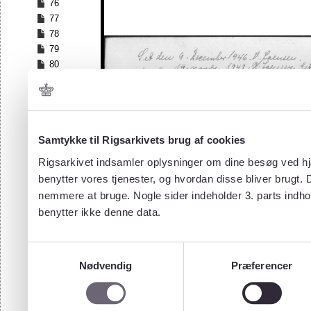
76
77
78
79
80
81
82
83
84
Samtykke til Rigsarkivets brug af cookies
85
86
Rigsarkivet indsamler oplysninger om dine besøg ved hjæ
87
benytter vores tjenester, og hvordan disse bliver brugt.
88
nemmere at bruge. Nogle sider indeholder 3. parts indho
89
benytter ikke denne data.
90
91
92
Samtykkevalg
93
Nødvendig
Præferencer
94
95
96