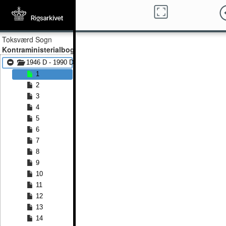
Toksværd Sogn
Kontraministerialbog
1946 D - 1990 D
1
2
3
4
5
6
7
8
9
10
11
12
13
14