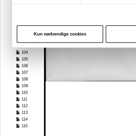
97
98
99
100
101
Kun nødvendige cookies
102
103
104
105
106
107
108
109
110
111
112
113
114
115