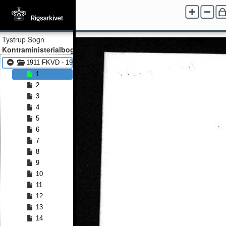
Tystrup Sogn
Kontraministerialbog
1911 FKVD - 1929 FKVD
1
2
3
4
5
6
7
8
9
10
11
12
13
14