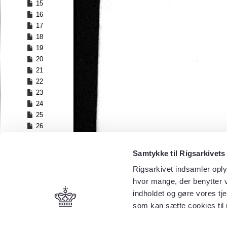
15
16
17
18
19
20
21
22
23
24
25
26
27
28
Samtykke til Rigsarkivets
29
Rigsarkivet indsamler oply
30
hvor mange, der benytter v
31
32
indholdet og gøre vores tj
33
som kan sætte cookies til
34
35