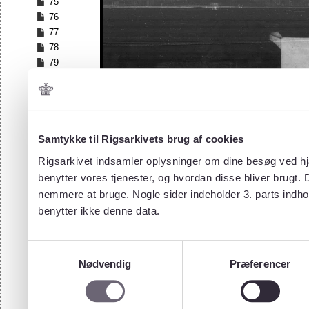
75
76
77
78
79
80
81
82
83
84
Samtykke til Rigsarkivets brug af cookies
85
Rigsarkivet indsamler oplysninger om dine besøg ved hjæ
86
benytter vores tjenester, og hvordan disse bliver brugt.
87
nemmere at bruge. Nogle sider indeholder 3. parts indho
88
benytter ikke denne data.
89
90
91
Samtykkevalg
92
Nødvendig
Præferencer
93
94
95