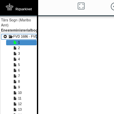
Tårs Sogn (Maribo
Amt)
Enesteministerialbog
FVD 1686 - FVD 1699
1
2
3
4
5
6
7
8
9
10
11
12
13