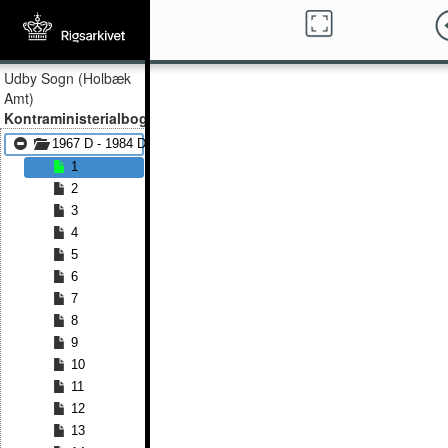
Udby Sogn (Holbæk
Amt)
Kontraministerialbog
1967 D - 1984 D
1
2
3
4
5
6
7
8
9
10
11
12
13