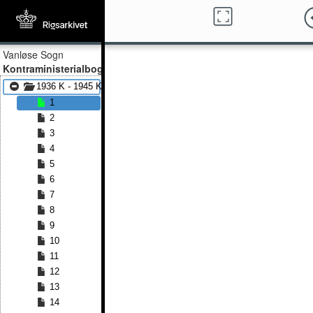
Vanløse Sogn
Kontraministerialbog
1936 K - 1945 K
1
2
3
4
5
6
7
8
9
10
11
12
13
14