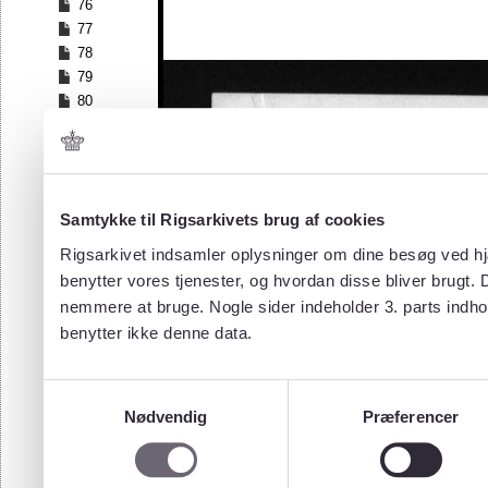
76
77
78
79
80
81
82
83
84
Samtykke til Rigsarkivets brug af cookies
85
86
Rigsarkivet indsamler oplysninger om dine besøg ved hjæ
87
benytter vores tjenester, og hvordan disse bliver brugt.
88
nemmere at bruge. Nogle sider indeholder 3. parts indho
89
benytter ikke denne data.
90
91
92
Samtykkevalg
93
Nødvendig
Præferencer
94
95
96