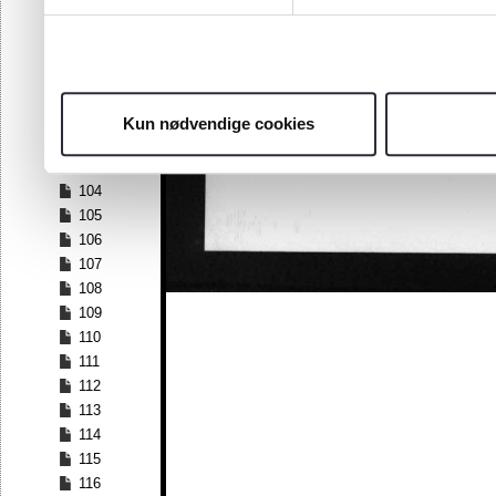
97
98
99
100
101
Kun nødvendige cookies
102
103
104
105
106
107
108
109
110
111
112
113
114
115
116