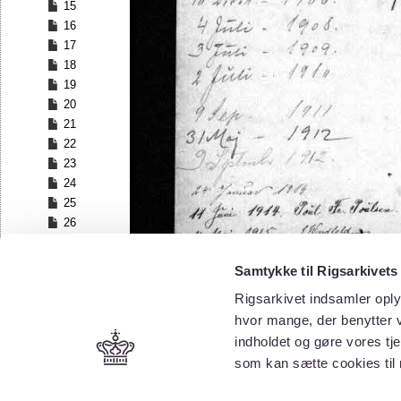
15
16
17
18
19
20
21
22
23
24
25
26
27
28
Samtykke til Rigsarkivets
29
Rigsarkivet indsamler oply
30
hvor mange, der benytter v
31
32
indholdet og gøre vores tj
33
som kan sætte cookies til
34
35