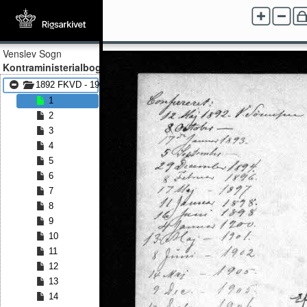
Venslev Sogn
Kontraministerialbog
1892 FKVD - 1920 FKVD
1
2
3
4
5
6
7
8
9
10
11
12
13
14