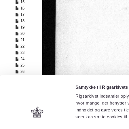
15
16
17
18
19
20
21
22
23
24
25
26
27
28
Samtykke til Rigsarkivets
29
Rigsarkivet indsamler oply
30
hvor mange, der benytter v
31
32
indholdet og gøre vores tj
33
som kan sætte cookies til
34
35