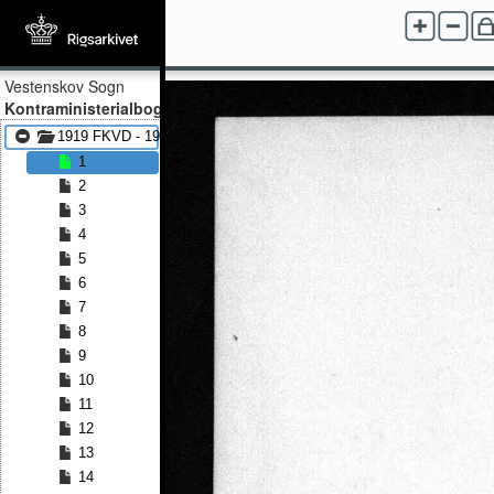
Vestenskov Sogn
Kontraministerialbog
1919 FKVD - 1928 FKVD
1
2
3
4
5
6
7
8
9
10
11
12
13
14