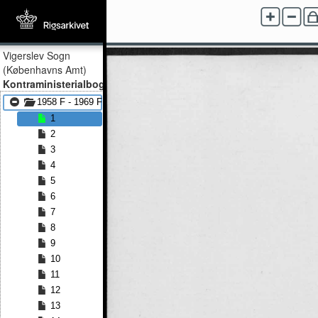
Vigerslev Sogn
(Københavns Amt)
Kontraministerialbog
1958 F - 1969 F
1
2
3
4
5
6
7
8
9
10
11
12
13