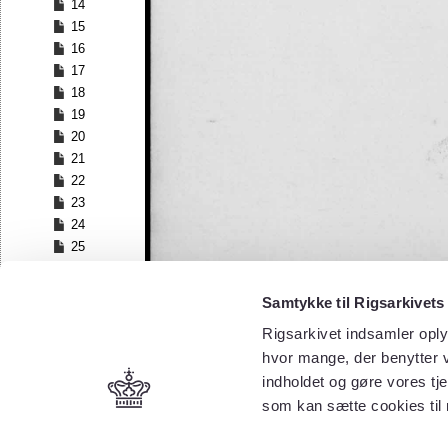
14
15
16
17
18
19
20
21
22
23
24
25
26
27
Samtykke til Rigsarkivets
28
Rigsarkivet indsamler oply
29
30
hvor mange, der benytter v
31
indholdet og gøre vores tj
32
som kan sætte cookies til
33
34