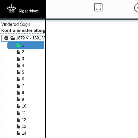
Vinderød Sogn
Kontraministerialbog
1879 V - 1891 V
1
2
3
4
5
6
7
8
9
10
11
12
13
14