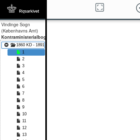
Vindinge Sogn
(Københavns Amt)
Kontraministerialbog
1860 KD - 1891 KD
1
2
3
4
5
6
7
8
9
10
11
12
13