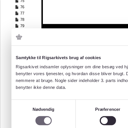
75
76
77
78
79
80
81
82
83
84
Samtykke til Rigsarkivets brug af cookies
85
Rigsarkivet indsamler oplysninger om dine besøg ved hjæ
86
benytter vores tjenester, og hvordan disse bliver brugt.
87
nemmere at bruge. Nogle sider indeholder 3. parts indho
88
benytter ikke denne data.
89
90
91
Samtykkevalg
92
Nødvendig
Præferencer
93