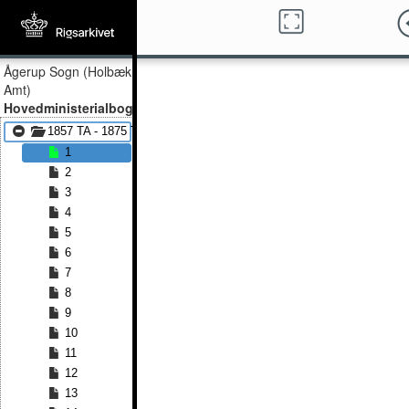
Ågerup Sogn (Holbæk
Amt)
Hovedministerialbog
1857 TA - 1875 TA
1
2
3
4
5
6
7
8
9
10
11
12
13