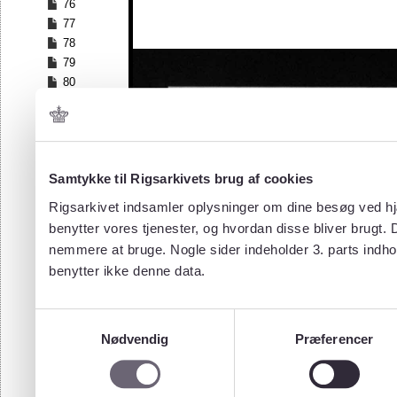
76
77
78
79
80
81
82
83
84
Samtykke til Rigsarkivets brug af cookies
85
86
Rigsarkivet indsamler oplysninger om dine besøg ved hjæ
87
benytter vores tjenester, og hvordan disse bliver brugt.
88
nemmere at bruge. Nogle sider indeholder 3. parts indho
89
benytter ikke denne data.
90
91
92
Samtykkevalg
93
Nødvendig
Præferencer
94
95
96