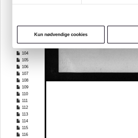
97
98
99
100
101
Kun nødvendige cookies
102
103
104
105
106
107
108
109
110
111
112
113
114
115
116