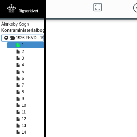
Åkirkeby Sogn
Kontraministerialbog
1926 FKVD - 1934 FKVD
1
2
3
4
5
6
7
8
9
10
11
12
13
14