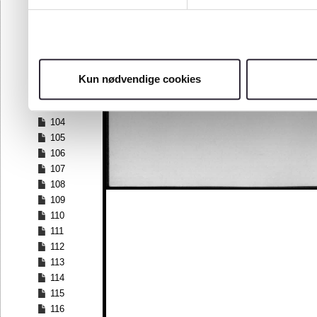
97
98
99
100
101
Kun nødvendige cookies
102
103
104
105
106
107
108
109
110
111
112
113
114
115
116