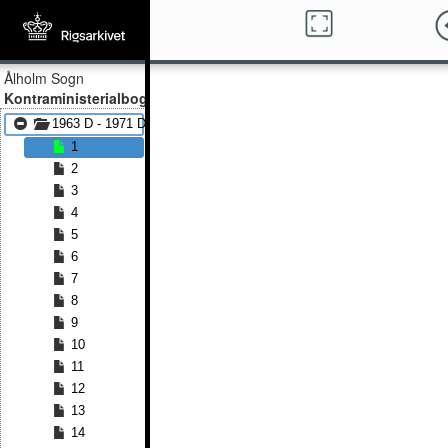
Ålholm Sogn
Kontraministerialbog
1963 D - 1971 D
1
2
3
4
5
6
7
8
9
10
11
12
13
14