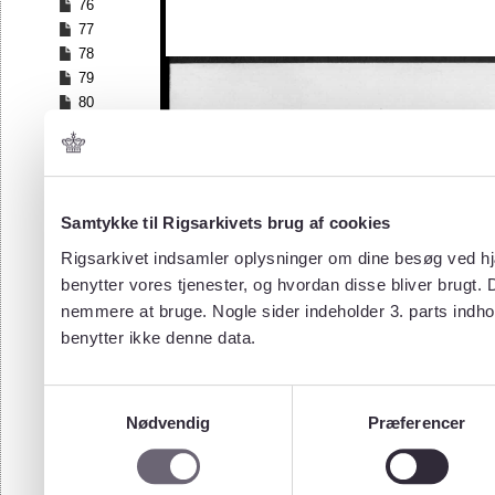
76
77
78
79
80
81
82
83
84
Samtykke til Rigsarkivets brug af cookies
85
86
Rigsarkivet indsamler oplysninger om dine besøg ved hjæ
87
benytter vores tjenester, og hvordan disse bliver brugt.
88
nemmere at bruge. Nogle sider indeholder 3. parts indho
89
benytter ikke denne data.
90
91
92
Samtykkevalg
93
Nødvendig
Præferencer
94
95
96