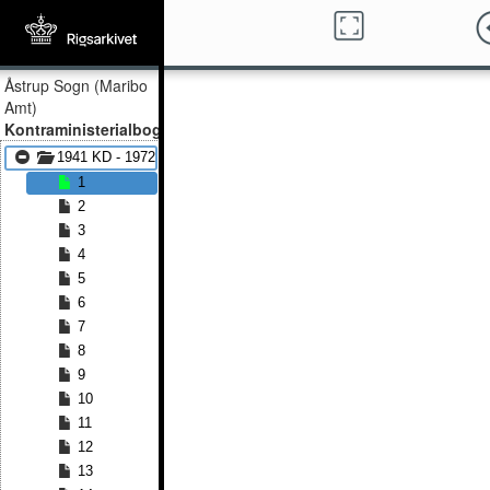
Åstrup Sogn (Maribo
Amt)
Kontraministerialbog
1941 KD - 1972 KD
1
2
3
4
5
6
7
8
9
10
11
12
13