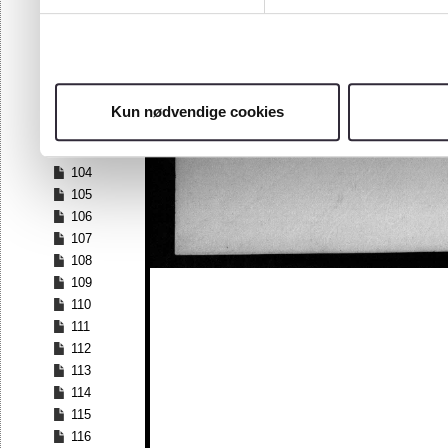
97
98
99
100
101
Kun nødvendige cookies
102
103
104
105
106
107
108
109
110
111
112
113
114
115
116