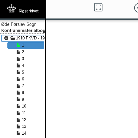
Øde Førslev Sogn
Kontraministerialbog
1910 FKVD - 1926 FKVD
1
2
3
4
5
6
7
8
9
10
11
12
13
14