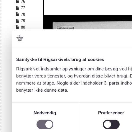
76
77
78
79
80
81
82
83
84
Samtykke til Rigsarkivets brug af cookies
85
86
Rigsarkivet indsamler oplysninger om dine besøg ved hjæ
87
benytter vores tjenester, og hvordan disse bliver brugt.
88
nemmere at bruge. Nogle sider indeholder 3. parts indho
89
benytter ikke denne data.
90
91
92
Samtykkevalg
93
Nødvendig
Præferencer
94
95
96