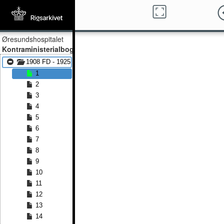
Øresundshospitalet
Kontraministerialbog
1908 FD - 1925 FD
1
2
3
4
5
6
7
8
9
10
11
12
13
14