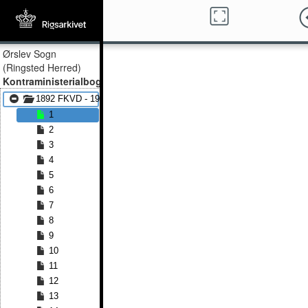
Ørslev Sogn
(Ringsted Herred)
Kontraministerialbog
1892 FKVD - 1901 FKVD
1
2
3
4
5
6
7
8
9
10
11
12
13