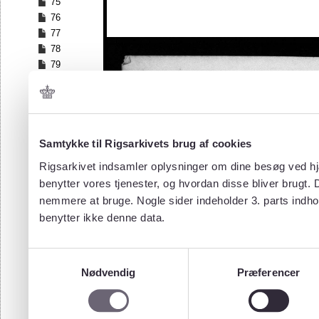
75
76
77
78
79
80
81
82
83
84
Samtykke til Rigsarkivets brug af cookies
85
Rigsarkivet indsamler oplysninger om dine besøg ved hjæ
86
benytter vores tjenester, og hvordan disse bliver brugt.
87
nemmere at bruge. Nogle sider indeholder 3. parts indho
88
benytter ikke denne data.
89
90
91
Samtykkevalg
92
Nødvendig
Præferencer
93
94
95