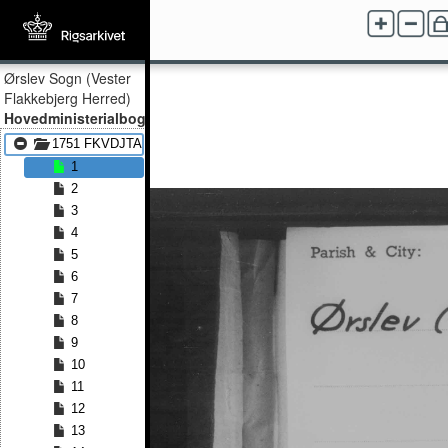
Ørslev Sogn (Vester
Flakkebjerg Herred)
Hovedministerialbog
1751 FKVDJTA - 1836 FKVDJTA
1
2
3
4
5
6
7
8
9
10
11
12
13