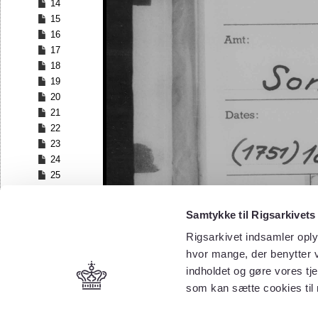
14
15
16
17
18
19
20
21
22
23
24
25
26
27
Samtykke til Rigsarkivets
28
Rigsarkivet indsamler oply
29
30
hvor mange, der benytter v
31
indholdet og gøre vores tj
32
som kan sætte cookies til
33
34