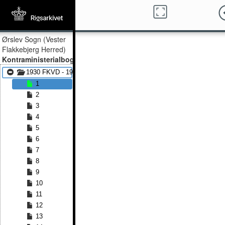
Ørslev Sogn (Vester
Flakkebjerg Herred)
Kontraministerialbog
1930 FKVD - 1962 FKVD
1
2
3
4
5
6
7
8
9
10
11
12
13