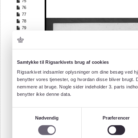
75
76
77
78
79
80
81
82
83
84
Samtykke til Rigsarkivets brug af cookies
85
Rigsarkivet indsamler oplysninger om dine besøg ved hjæ
86
benytter vores tjenester, og hvordan disse bliver brugt.
87
nemmere at bruge. Nogle sider indeholder 3. parts indho
88
benytter ikke denne data.
89
90
91
Samtykkevalg
92
Nødvendig
Præferencer
93
94
95